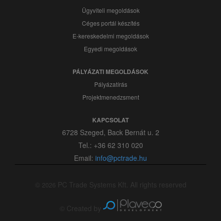
Ügyviteli megoldások
Céges portál készítés
E-kereskedelmi megoldások
Egyedi megoldások
PÁLYÁZATI MEGOLDÁSOK
Pályázatírás
Projektmenedzsment
KAPCSOLAT
6728 Szeged, Back Bernát u. 2
Tel.: +36 62 310 020
Email:
info@pctrade.hu
©
PC Trade Systems Kft. All rights reserved
2026
© Created by