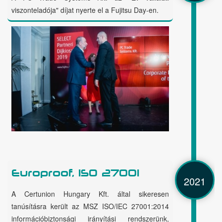
viszonteladója" díjat nyerte el a Fujitsu Day-en.
Europroof, ISO 27001
2021
A Certunion Hungary Kft. által sikeresen
tanúsításra került az MSZ ISO/IEC 27001:2014
információbiztonsági irányítási rendszerünk,