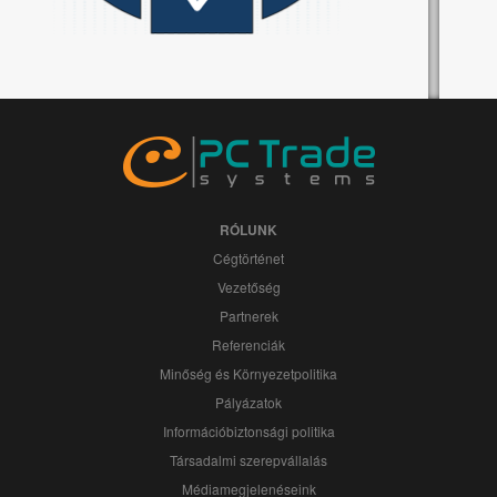
RÓLUNK
Cégtörténet
Vezetőség
Partnerek
Referenciák
Minőség és Környezetpolitika
Pályázatok
Információbiztonsági politika
Társadalmi szerepvállalás
Médiamegjelenéseink