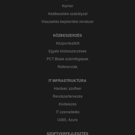
Karrier
Adatkezelési szabályzat
Visszaélés-bejelentési rendszer
KÖZBESZERZÉS
Központosított
Egyéb közbeszerzések
PCT Blade számítógépek
Referenciák
IT INFRASTRUKTÚRA
Hardver, szoftver
Rendszertervezés
Kivitelezés
IT üzemeltetés
O365, Azure
SZOFTVERFEJLESZTÉS