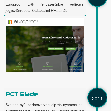
Europroof ERP rendszerünkre védjegyet
jegyeztünk be a Szabadalmi Hivatalnál.
PCT Blade
2011
Számos nyílt közbeszerzési eljárás nyerteseként,
államigazgatási intézmények beszállítójaként