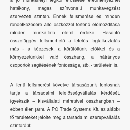
hatékony, magas színvonalú munkavégzést
szervezeti szinten. Ennek felismerése és minden
rendelkezésére álló eszközzel történő előmozdítása
minden munkáltató elemi érdeke. Hasonló
összefüggés felismerhető a felelős foglalkoztatás
más - a képzések, a körülöttünk élőkkel és a
környezetünkkel való összhang, a hátrányos
csoportok segítésének fontossága, stb. - területein is.
A fenti felismerést követve társaságunk fontosnak
tartja a társadalmi felelősségvállalás kérdését,
igyekszik – kisvállalati méretével összhangban –
ebben élen járni. A PC Trade Systems Kft. az alábbi
fő területeket jelölte meg a társadalmi szerepvállalás
színteréül: