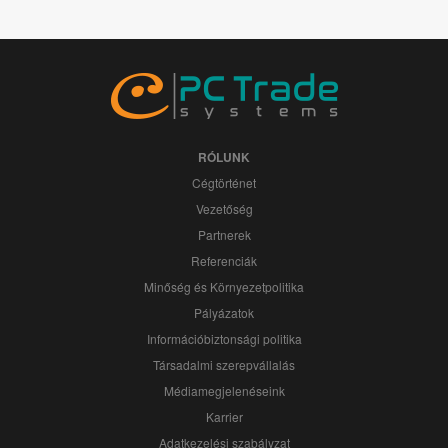
RÓLUNK
Cégtörténet
Vezetőség
Partnerek
Referenciák
Minőség és Környezetpolitika
Pályázatok
Információbiztonsági politika
Társadalmi szerepvállalás
Médiamegjelenéseink
Karrier
Adatkezelési szabályzat