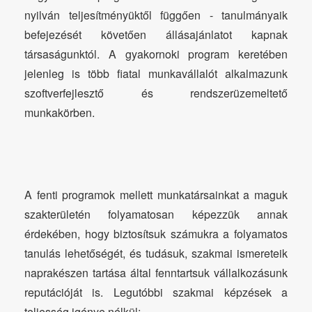
nyilván teljesítményüktől függően - tanulmányaik
befejezését követően állásajánlatot kapnak
társaságunktól. A gyakornoki program keretében
jelenleg is több fiatal munkavállalót alkalmazunk
szoftverfejlesztő és rendszerüzemeltető
munkakörben.
A fenti programok mellett munkatársainkat a maguk
szakterületén folyamatosan képezzük annak
érdekében, hogy biztosítsuk számukra a folyamatos
tanulás lehetőségét, és tudásuk, szakmai ismereteik
naprakészen tartása által fenntartsuk vállalkozásunk
reputációját is. Legutóbbi szakmai képzések a
teljesség igénye nélkül: