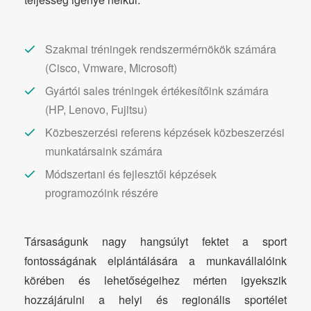
Szakmai tréningek rendszermérnökök számára
(Cisco, Vmware, Microsoft)
Gyártói sales tréningek értékesítőink számára
(HP, Lenovo, Fujitsu)
Közbeszerzési referens képzések közbeszerzési
munkatársaink számára
Módszertani és fejlesztői képzések
programozóink részére
Társaságunk nagy hangsúlyt fektet a sport
fontosságának elplántálására a munkavállalóink
körében és lehetőségeihez mérten igyekszik
hozzájárulni a helyi és regionális sportélet