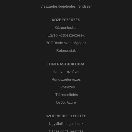
Visszaélés-bejelentési rendszer
KÖZBESZERZÉS
Központosított
Egyéb közbeszerzések
PCT Blade számítógépek
Referenciák
IT INFRASTRUKTÚRA
Hardver, szoftver
Rendszertervezés
Kivitelezés
IT üzemeltetés
O365, Azure
SZOFTVERFEJLESZTÉS
Ügyviteli megoldások
Céges portál készítés