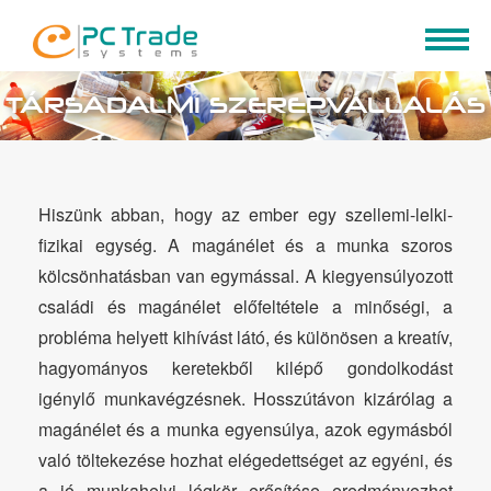
TÁRSADALMI SZEREPVÁLLALÁS
Hiszünk abban, hogy az ember egy szellemi-lelki-
fizikai egység. A magánélet és a munka szoros
kölcsönhatásban van egymással. A kiegyensúlyozott
családi és magánélet előfeltétele a minőségi, a
probléma helyett kihívást látó, és különösen a kreatív,
hagyományos keretekből kilépő gondolkodást
igénylő munkavégzésnek. Hosszútávon kizárólag a
magánélet és a munka egyensúlya, azok egymásból
való töltekezése hozhat elégedettséget az egyéni, és
a jó munkahelyi légkör erősítése eredményezhet