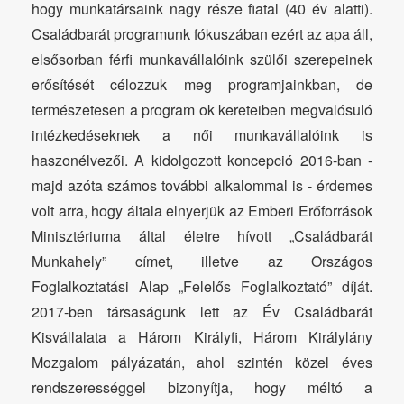
hogy munkatársaink nagy része fiatal (40 év alatti).
Családbarát programunk fókuszában ezért az apa áll,
elsősorban férfi munkavállalóink szülői szerepeinek
erősítését célozzuk meg programjainkban, de
természetesen a program ok kereteiben megvalósuló
intézkedéseknek a női munkavállalóink is
haszonélvezői. A kidolgozott koncepció 2016-ban -
majd azóta számos további alkalommal is - érdemes
volt arra, hogy általa elnyerjük az Emberi Erőforrások
Minisztériuma által életre hívott „Családbarát
Munkahely” címet, illetve az Országos
Foglalkoztatási Alap „Felelős Foglalkoztató” díját.
2017-ben társaságunk lett az Év Családbarát
Kisvállalata a Három Királyfi, Három Királylány
Mozgalom pályázatán, ahol szintén közel éves
rendszerességgel bizonyítja, hogy méltó a