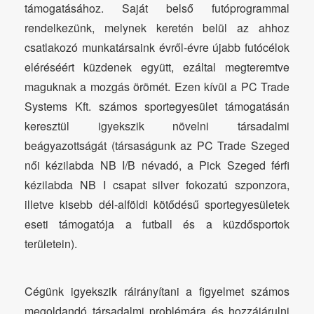
támogatásához. Saját belső futóprogrammal
rendelkezünk, melynek keretén belül az ahhoz
csatlakozó munkatársaink évről-évre újabb futócélok
eléréséért küzdenek együtt, ezáltal megteremtve
maguknak a mozgás örömét. Ezen kívül a PC Trade
Systems Kft. számos sportegyesület támogatásán
keresztül igyekszik növelni társadalmi
beágyazottságát (társaságunk az PC Trade Szeged
női kézilabda NB I/B névadó, a Pick Szeged férfi
kézilabda NB I csapat silver fokozatú szponzora,
illetve kisebb dél-alföldi kötődésű sportegyesületek
eseti támogatója a futball és a küzdősportok
területein).
Cégünk igyekszik ráirányítani a figyelmet számos
megoldandó társadalmi problémára és hozzájárulni